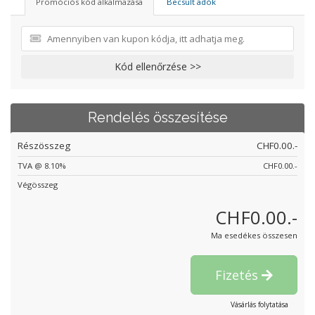
Promóciós kód alkalmazása
Becsült adók
Kód ellenőrzése >>
Rendelés összesítése
Részösszeg
CHF0.00.-
TVA @ 8.10%
CHF0.00.-
Végösszeg
CHF0.00.-
Ma esedékes összesen
Fizetés
Vásárlás folytatása