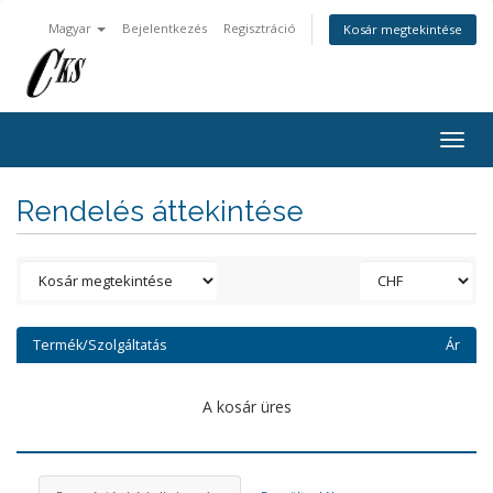
Magyar
Bejelentkezés
Regisztráció
Kosár megtekintése
Togg
navig
Rendelés áttekintése
Termék/Szolgáltatás
Ár
A kosár üres