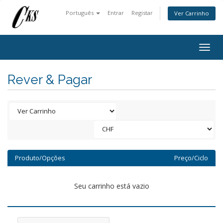
Português
Entrar
Registar
Ver Carrinho
Togg
navig
Rever & Pagar
Produto/Opções
Preço/Ciclo
Seu carrinho está vazio