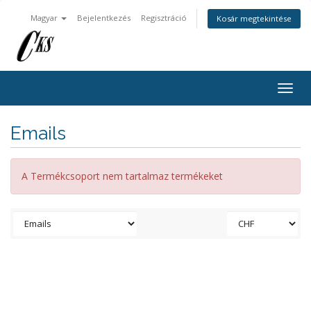
Magyar
Bejelentkezés
Regisztráció
Kosár megtekintése
Togg
navig
Emails
A Termékcsoport nem tartalmaz termékeket