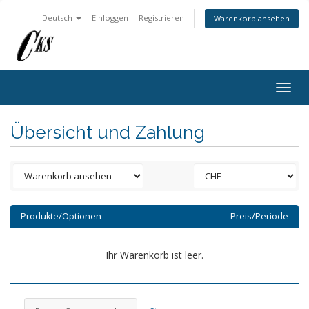
Deutsch
Einloggen
Registrieren
Warenkorb ansehen
Togg
navig
Übersicht und Zahlung
Produkte/Optionen
Preis/Periode
Ihr Warenkorb ist leer.