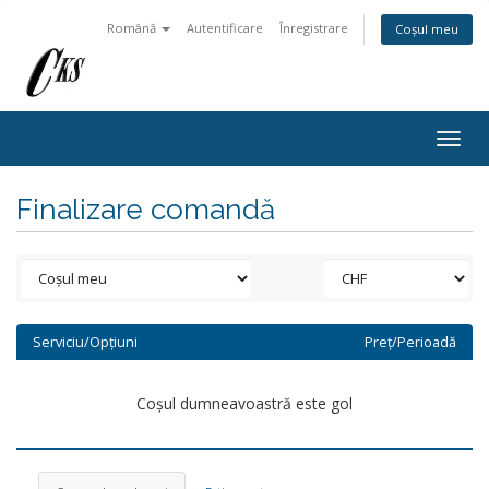
Română
Autentificare
Înregistrare
Coșul meu
Togg
navig
Finalizare comandă
Serviciu/Opțiuni
Preț/Perioadă
Coșul dumneavoastră este gol